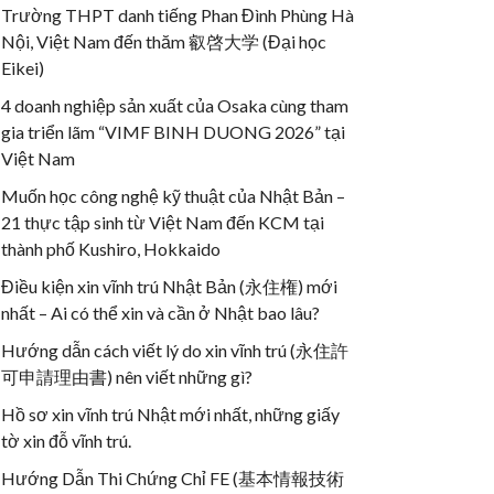
Trường THPT danh tiếng Phan Đình Phùng Hà
Nội, Việt Nam đến thăm 叡啓大学 (Đại học
Eikei)
4 doanh nghiệp sản xuất của Osaka cùng tham
gia triển lãm “VIMF BINH DUONG 2026” tại
Việt Nam
Muốn học công nghệ kỹ thuật của Nhật Bản –
21 thực tập sinh từ Việt Nam đến KCM tại
thành phố Kushiro, Hokkaido
Điều kiện xin vĩnh trú Nhật Bản (永住権) mới
nhất – Ai có thể xin và cần ở Nhật bao lâu?
Hướng dẫn cách viết lý do xin vĩnh trú (永住許
可申請理由書) nên viết những gì?
Hồ sơ xin vĩnh trú Nhật mới nhất, những giấy
tờ xin đỗ vĩnh trú.
Hướng Dẫn Thi Chứng Chỉ FE (基本情報技術