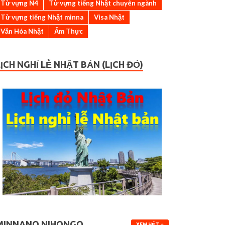
Từ vựng N4
Từ vựng tiếng Nhật chuyên ngành
Từ vựng tiếng Nhật minna
Visa Nhật
Văn Hóa Nhật
Ẩm Thực
LỊCH NGHỈ LỄ NHẬT BẢN (LỊCH ĐỎ)
MINNANO NIHONGO
XEM HẾT