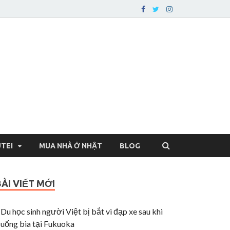
 Cuộc sống ở thành
TEI
MUA NHÀ Ở NHẬT
BLOG
BÀI VIẾT MỚI
Du học sinh người Việt bị bắt vì đạp xe sau khi
uống bia tại Fukuoka