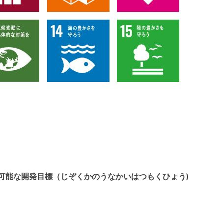
ếng Nhật 持続可能な開発目標（じぞくかのうなかいはつもくひょう)