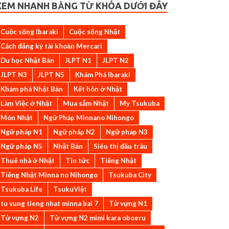
XEM NHANH BẰNG TỪ KHÓA DƯỚI ĐÂY
Cuộc sống Ibaraki
Cuộc sống Nhật
Cách đăng ký tài khoản Mercari
Du học Nhật Bản
JLPT N1
JLPT N2
JLPT N3
JLPT N5
Khám Phá Ibaraki
Khám phá Nhật Bản
Kết hôn ở Nhật
Làm Việc ở Nhật
Mua sắm Nhật
My Tsukuba
Món Nhật
Ngữ Pháp Minnano Nihongo
Ngữ pháp N1
Ngữ pháp N2
Ngữ pháp N3
Ngữ pháp N5
Nhật Bản
Siêu thị đầu trâu
Thuê nhà ở Nhật
Tin tức
Tiếng Nhật
Tiếng Nhật Minna no Nihongo
Tsukuba City
Tsukuba Life
TsukuViệt
tu vung tieng nhat minna bai 7
Từ vựng N1
Từ vựng N2
Từ vựng N2 mimi kara oboeru