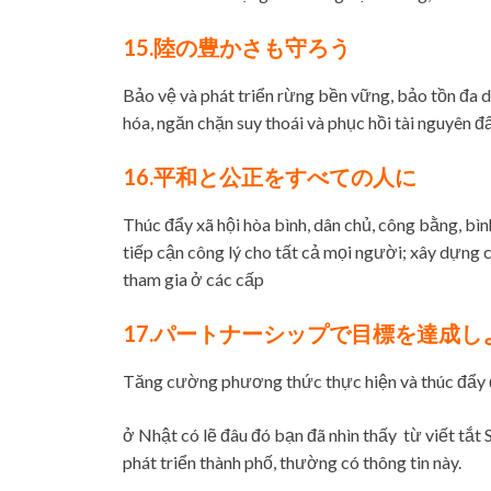
15.陸の豊かさも守ろう
Bảo vệ và phát triển rừng bền vững, bảo tồn đa dạ
hóa, ngăn chặn suy thoái và phục hồi tài nguyên đ
16.平和と公正をすべての人に
Thúc đẩy xã hội hòa bình, dân chủ, công bằng, bìn
tiếp cận công lý cho tất cả mọi người; xây dựng c
tham gia ở các cấp
17.パートナーシップで目標を達成し
Tăng cường phương thức thực hiện và thúc đẩy đố
ở Nhật có lẽ đâu đó bạn đã nhìn thấy từ viết tắt
phát triển thành phố, thường có thông tin này.