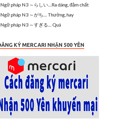
Ngữ pháp N3 ～らしい…Ra dáng, đậm chất
Ngữ pháp N3 ～がち… Thường, hay
Ngữ pháp N3 ～すぎる… Quá
ĐĂNG KÝ MERCARI NHẬN 500 YÊN