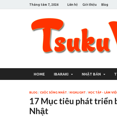
Tháng tám 7, 2026
Liên hệ
Giới thiệu
Blog
HOME
IBARAKI
NHẬT BẢN
T
BLOG
/
CUỘC SỐNG NHẬT
/
HIGHLIGHT
/
HỌC TẬP - LÀM VIỆ
17 Mục tiêu phát triển
Nhật