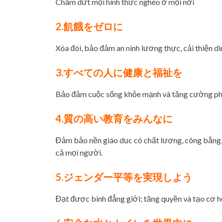
Chấm dứt mọi hình thức nghèo ở mọi nơi
2.飢餓をゼロに
Xóa đói, bảo đảm an ninh lương thực, cải thiện d
3.すべての人に健康と福祉を
Bảo đảm cuộc sống khỏe mạnh và tăng cường phúc
4.質の高い教育をみんなに
Đảm bảo nền giáo dục có chất lượng, công bằng, t
cả mọi người.
5.ジェンダー平等を実現しよう
Đạt được bình đẳng giới; tăng quyền và tạo cơ hộ