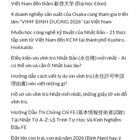
Việt Nam đến thăm 叡啓大学 (Đại học Eikei)
4 doanh nghiệp sản xuất của Osaka cùng tham gia triển
lãm “VIMF BINH DUONG 2026” tại Việt Nam
Muốn học công nghệ kỹ thuật của Nhật Bản – 21 thực
tập sinh từ Việt Nam đến KCM tại thành phố Kushiro,
Hokkaido
Điều kiện xin vĩnh trú Nhật Bản (永住権) mới nhất – Ai
có thể xin và cần ở Nhật bao lâu?
Hướng dẫn cách viết lý do xin vĩnh trú (永住許可申請
理由書) nên viết những gì?
Hồ sơ xin vĩnh trú Nhật mới nhất, những giấy tờ xin đỗ
vĩnh trú.
Hướng Dẫn Thi Chứng Chỉ FE (基本情報技術者試験)
Tại Nhật Từ A-Z: Lộ Trình Tự Học Và Kinh Nghiệm
Đậu FE
Đặt tên con trai, con gái năm 2026 (Bính Ngọ) hay, ý