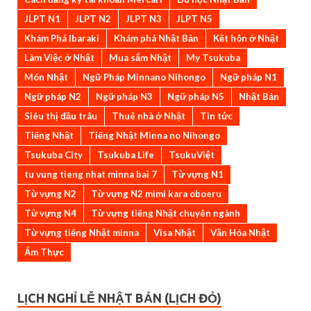
JLPT N1
JLPT N2
JLPT N3
JLPT N5
Khám Phá Ibaraki
Khám phá Nhật Bản
Kết hôn ở Nhật
Làm Việc ở Nhật
Mua sắm Nhật
My Tsukuba
Món Nhật
Ngữ Pháp Minnano Nihongo
Ngữ pháp N1
Ngữ pháp N2
Ngữ pháp N3
Ngữ pháp N5
Nhật Bản
Siêu thị đầu trâu
Thuê nhà ở Nhật
Tin tức
Tiếng Nhật
Tiếng Nhật Minna no Nihongo
Tsukuba City
Tsukuba Life
TsukuViệt
tu vung tieng nhat minna bai 7
Từ vựng N1
Từ vựng N2
Từ vựng N2 mimi kara oboeru
Từ vựng N4
Từ vựng tiếng Nhật chuyên ngành
Từ vựng tiếng Nhật minna
Visa Nhật
Văn Hóa Nhật
Ẩm Thực
LỊCH NGHỈ LỄ NHẬT BẢN (LỊCH ĐỎ)