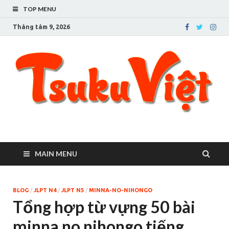
TOP MENU
Tháng tám 9, 2026
Tsuku Việt – Cuộc sống
Người Việt ở Tsukuba
ở thành phố Tsukuba
MAIN MENU
BLOG
/
JLPT N4
/
JLPT N5
/
MINNA-NO-NIHONGO
Tổng hợp từ vựng 50 bài
minna no nihongo tiếng