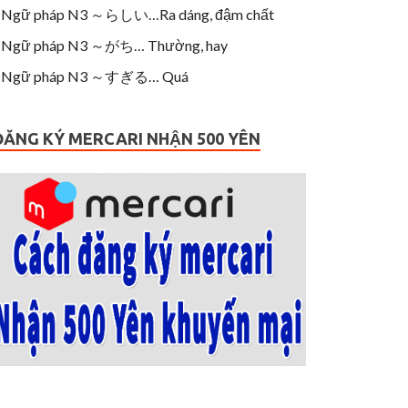
Ngữ pháp N3 ～らしい…Ra dáng, đậm chất
Ngữ pháp N3 ～がち… Thường, hay
Ngữ pháp N3 ～すぎる… Quá
ĐĂNG KÝ MERCARI NHẬN 500 YÊN