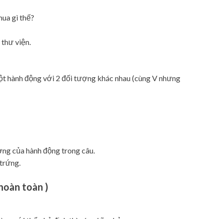
 gì thế?
ư viện.
t hành động với 2 đối tượng khác nhau (cùng V nhưng
ợng của hành động trong câu.
rứng.
hoàn toàn )