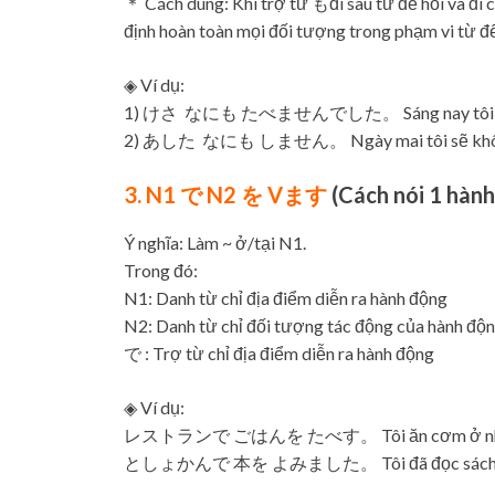
＊ Cách dùng: Khi trợ từ もđi sau từ để hỏi và đi c
định hoàn toàn mọi đối tượng trong phạm vi từ để
◈ Ví dụ:
1) けさ なにも たべませんでした。 Sáng nay tôi đã k
2) あした なにも しません。 Ngày mai tôi sẽ không
3. N1 で N2 を Vます
(Cách nói 1 hành
Ý nghĩa: Làm ~ ở/tại N1.
Trong đó:
N1: Danh từ chỉ địa điểm diễn ra hành động
N2: Danh từ chỉ đối tượng tác động của hành độn
で : Trợ từ chỉ địa điểm diễn ra hành động
◈ Ví dụ:
レストランで ごはんを たべす。 Tôi ăn cơm ở nhà
としょかんで 本を よみました。 Tôi đã đọc sách ở 