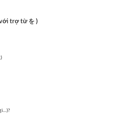
với trợ từ を )
)
gì…)?