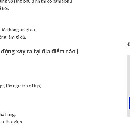
ùng với thể phủ định thì có nghĩa phủ
 hỏi.
hông ăn gì cả.
 làm gì cả.
 động xảy ra tại địa điểm nào )
g (Tân ngữ trực tiếp)
 hàng.
thư viện.