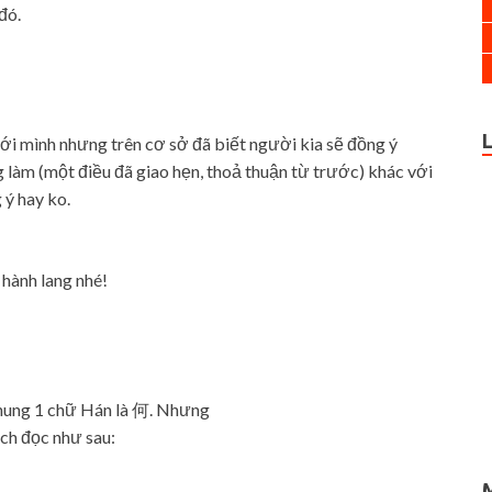
đó.
với mình nhưng trên cơ sở đã biết người kia sẽ đồng ý
 làm (một điều đã giao hẹn, thoả thuận từ trước) khác với
ý hay ko.
h lang nhé!
chung 1 chữ Hán là 何. Nhưng
ch đọc như sau: