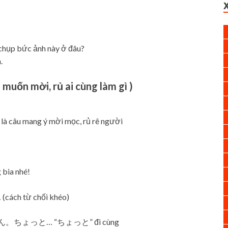
ức ảnh này ở đâu?
.
 muốn mời, rủ ai cùng làm gì )
 là câu mang ý mời mọc, rủ rê người
a nhé!
ch từ chối khéo)
… すみません。ちょっと… “ちょっと” đi cùng