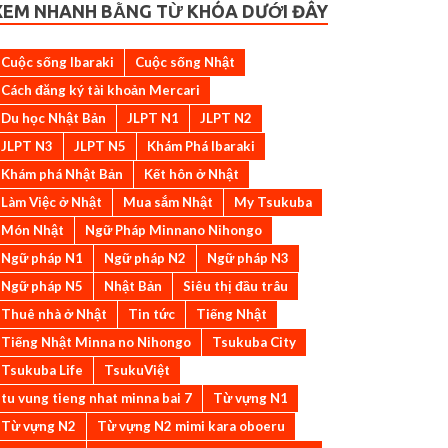
XEM NHANH BẰNG TỪ KHÓA DƯỚI ĐÂY
Cuộc sống Ibaraki
Cuộc sống Nhật
Cách đăng ký tài khoản Mercari
Du học Nhật Bản
JLPT N1
JLPT N2
JLPT N3
JLPT N5
Khám Phá Ibaraki
Khám phá Nhật Bản
Kết hôn ở Nhật
Làm Việc ở Nhật
Mua sắm Nhật
My Tsukuba
Món Nhật
Ngữ Pháp Minnano Nihongo
Ngữ pháp N1
Ngữ pháp N2
Ngữ pháp N3
Ngữ pháp N5
Nhật Bản
Siêu thị đầu trâu
Thuê nhà ở Nhật
Tin tức
Tiếng Nhật
Tiếng Nhật Minna no Nihongo
Tsukuba City
Tsukuba Life
TsukuViệt
tu vung tieng nhat minna bai 7
Từ vựng N1
Từ vựng N2
Từ vựng N2 mimi kara oboeru