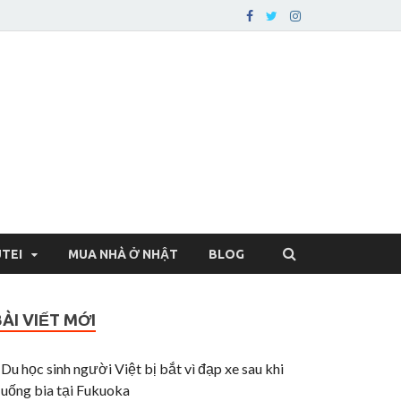
 Cuộc sống ở thành
TEI
MUA NHÀ Ở NHẬT
BLOG
BÀI VIẾT MỚI
Du học sinh người Việt bị bắt vì đạp xe sau khi
uống bia tại Fukuoka