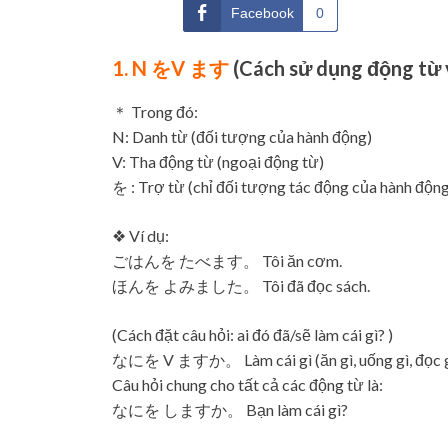
Facebook
0
1. N をV ます
(Cách sử dụng động từ 
＊ Trong đó:
N: Danh từ (đối tượng của hành động)
V: Tha động từ (ngoại động từ)
を : Trợ từ (chỉ đối tượng tác động của hành động
❖ Ví dụ:
ごはんを たべます。 Tôi ăn cơm.
ほんを よみました。 Tôi đã đọc sách.
(Cách đặt câu hỏi: ai đó đã/sẽ làm cái gì? )
なにを V ますか。 Làm cái gì (ăn gì, uống gì, đọc 
Câu hỏi chung cho tất cả các động từ là:
なにを しますか。 Bạn làm cái gì?