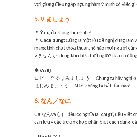
với giọng điệu ngập ngừng hàm ý mình có việc gì 
5. V ましょう
＊ Ý nghĩa:
Cùng làm ~ nhé!
＊ Cách dùng:
Cũng là một lời để nghị cùng làm 
mang tính chất thoả thuận, hô hào mọi người cùng
Vませんか: dùng khi chưa biết người kia có đồng 
❖ Ví dụ:
ロビーで やすみましょう。 Chúng ta hãy nghỉ ở hàn
はじめましょう。 Nào, chúng ta bắt đầu nào!
6. なん／なに
Cả なんvà なに đều có nghĩa là “cái gì”, đều viết 
cần lưu ý các trường hợp phân biệt cách dùng, cá
I. Đọc là なん