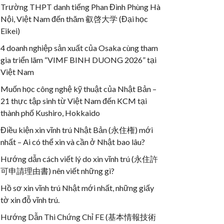
Trường THPT danh tiếng Phan Đình Phùng Hà
Nội, Việt Nam đến thăm 叡啓大学 (Đại học
Eikei)
4 doanh nghiệp sản xuất của Osaka cùng tham
gia triển lãm “VIMF BINH DUONG 2026” tại
Việt Nam
Muốn học công nghệ kỹ thuật của Nhật Bản –
21 thực tập sinh từ Việt Nam đến KCM tại
thành phố Kushiro, Hokkaido
Điều kiện xin vĩnh trú Nhật Bản (永住権) mới
nhất – Ai có thể xin và cần ở Nhật bao lâu?
Hướng dẫn cách viết lý do xin vĩnh trú (永住許
可申請理由書) nên viết những gì?
Hồ sơ xin vĩnh trú Nhật mới nhất, những giấy
tờ xin đỗ vĩnh trú.
Hướng Dẫn Thi Chứng Chỉ FE (基本情報技術