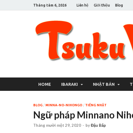
Tháng tám 6, 2026
Liên hệ
Giới thiệu
Blog
HOME
IBARAKI
NHẬT BẢN
T
BLOG
/
MINNA-NO-NIHONGO
/
TIẾNG NHẬT
Ngữ pháp Minnano Niho
Tháng mười một 29, 2020
-
by
Đậu Bắp