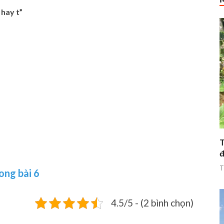
hay t”
T
đ
T
ong bài 6
4.5/5 - (2 bình chọn)