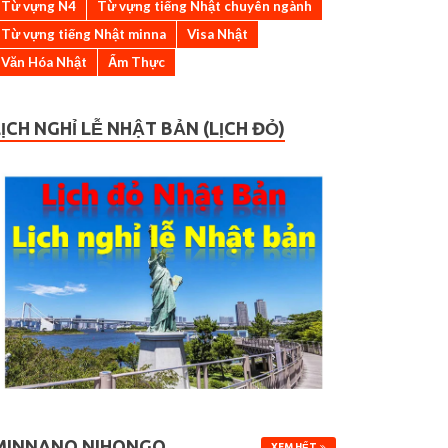
Từ vựng N4
Từ vựng tiếng Nhật chuyên ngành
Từ vựng tiếng Nhật minna
Visa Nhật
Văn Hóa Nhật
Ẩm Thực
LỊCH NGHỈ LỄ NHẬT BẢN (LỊCH ĐỎ)
MINNANO NIHONGO
XEM HẾT