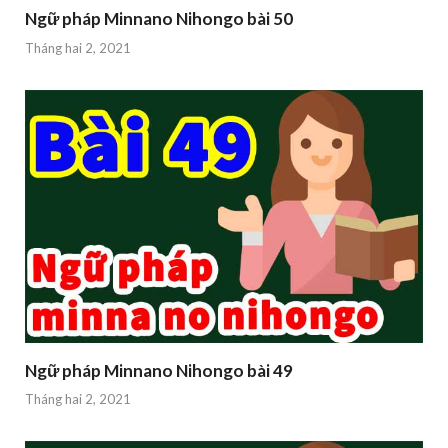
Ngữ pháp Minnano Nihongo bài 50
Tháng hai 2, 2021
Ngữ pháp Minnano Nihongo bài 49
Tháng hai 2, 2021