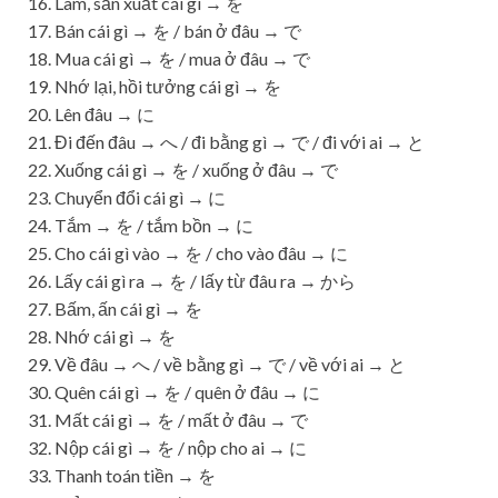
16. Làm, sản xuất cái gì → を
17. Bán cái gì → を / bán ở đâu → で
18. Mua cái gì → を / mua ở đâu → で
19. Nhớ lại, hồi tưởng cái gì → を
20. Lên đâu → に
21. Đi đến đâu → へ / đi bằng gì → で / đi với ai → と
22. Xuống cái gì → を / xuống ở đâu → で
23. Chuyển đổi cái gì → に
24. Tắm → を / tắm bồn → に
25. Cho cái gì vào → を / cho vào đâu → に
26. Lấy cái gì ra → を / lấy từ đâu ra → から
27. Bấm, ấn cái gì → を
28. Nhớ cái gì → を
29. Về đâu → へ / về bằng gì → で / về với ai → と
30. Quên cái gì → を / quên ở đâu → に
31. Mất cái gì → を / mất ở đâu → で
32. Nộp cái gì → を / nộp cho ai → に
33. Thanh toán tiền → を