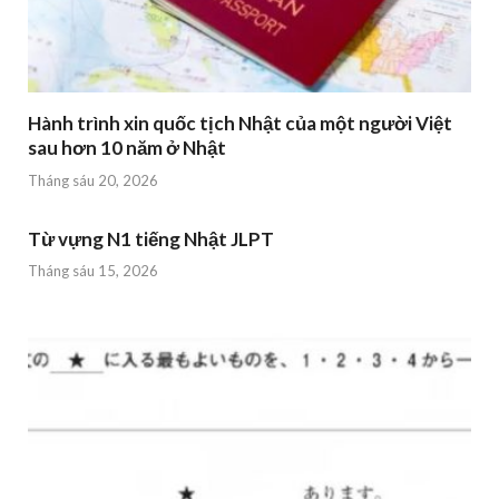
Hành trình xin quốc tịch Nhật của một người Việt
sau hơn 10 năm ở Nhật
Tháng sáu 20, 2026
Từ vựng N1 tiếng Nhật JLPT
Tháng sáu 15, 2026