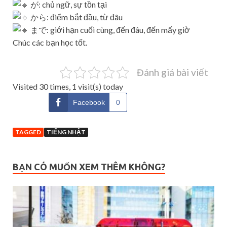
が: chủ ngữ, sự tồn tại
から: điểm bắt đầu, từ đâu
まで: giới hạn cuối cùng, đến đâu, đến mấy giờ
Chúc các bạn học tốt.
Đánh giá bài viết
Visited 30 times, 1 visit(s) today
Facebook
0
TAGGED
TIẾNG NHẬT
BẠN CÓ MUỐN XEM THÊM KHÔNG?