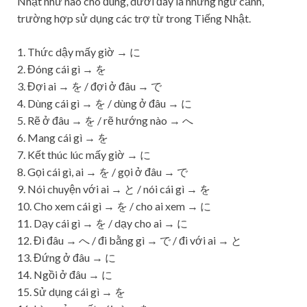
Nhật như nào cho đúng, dưới đây là những ngữ cảnh,
trường hợp sử dụng các trợ từ trong Tiếng Nhật.
1. Thức dậy mấy giờ → に
2. Đóng cái gì → を
3. Đợi ai → を / đợi ở đâu → で
4. Dùng cái gì → を / dùng ở đâu → に
5. Rẽ ở đâu → を / rẽ hướng nào → へ
6. Mang cái gì → を
7. Kết thúc lúc mấy giờ → に
8. Gọi cái gì, ai → を / gọi ở đâu → で
9. Nói chuyện với ai → と / nói cái gì → を
10. Cho xem cái gì → を / cho ai xem → に
11. Dạy cái gì → を / dạy cho ai → に
12. Đi đâu → へ / đi bằng gì → で / đi với ai → と
13. Đứng ở đâu → に
14. Ngồi ở đâu → に
15. Sử dụng cái gì → を