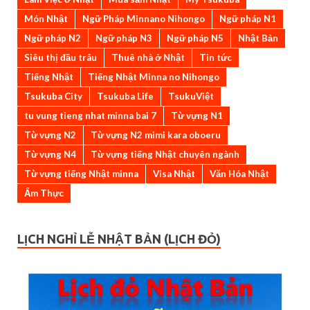
Món Nhật
Ngữ Pháp Minnano Nihongo
Ngữ pháp N1
Ngữ pháp N2
Ngữ pháp N3
Ngữ pháp N5
Nhật Bản
Siêu thị đầu trâu
Thuê nhà ở Nhật
Tin tức
Tiếng Nhật
Tiếng Nhật Minna no Nihongo
Tsukuba City
Tsukuba Life
TsukuViệt
tu vung tieng nhat minna bai 7
Từ vựng N1
Từ vựng N2
Từ vựng N2 mimi kara oboeru
Từ vựng N4
Từ vựng tiếng Nhật chuyên ngành
Từ vựng tiếng Nhật minna
Visa Nhật
Văn Hóa Nhật
Ẩm Thực
LỊCH NGHỈ LỄ NHẬT BẢN (LỊCH ĐỎ)