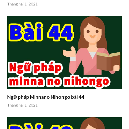
Tháng hai 1, 2021
Ngữ pháp Minnano Nihongo bài 44
Tháng hai 1, 2021