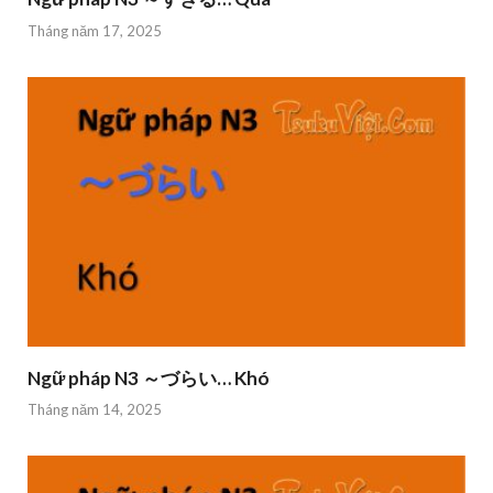
Tháng năm 17, 2025
Ngữ pháp N3 ～づらい… Khó
Tháng năm 14, 2025