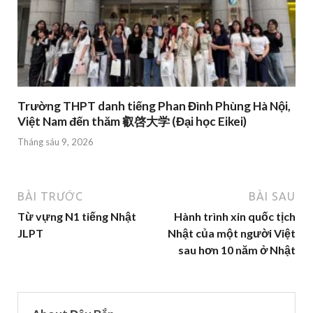
Trường THPT danh tiếng Phan Đình Phùng Hà Nội,
Việt Nam đến thăm 叡啓大学 (Đại học Eikei)
Tháng sáu 9, 2026
BÀI TRƯỚC
BÀI SAU
Từ vựng N1 tiếng Nhật
Hành trình xin quốc tịch
JLPT
Nhật của một người Việt
sau hơn 10 năm ở Nhật