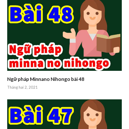
Ngữ pháp Minnano Nihongo bài 48
Tháng hai 2, 2021