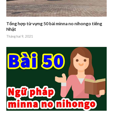
Tổng hợp từ vựng 50 bài minna no nihongo tiếng
Nhật
Tháng hai 9, 2021