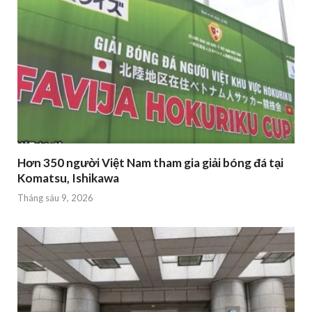
Hơn 350 người Việt Nam tham gia giải bóng đá tại
Komatsu, Ishikawa
Tháng sáu 9, 2026