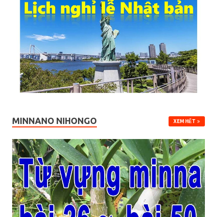
MINNANO NIHONGO
XEM HẾT