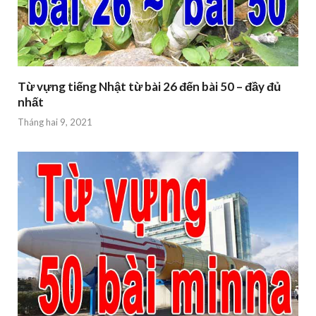
Từ vựng tiếng Nhật từ bài 26 đến bài 50 – đầy đủ
nhất
Tháng hai 9, 2021