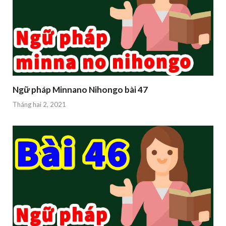
Ngữ pháp Minnano Nihongo bài 47
Tháng hai 2, 2021