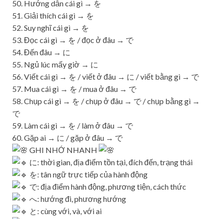
50. Hướng dẫn cái gì → を
51. Giải thích cái gì → を
52. Suy nghĩ cái gì → を
53. Đọc cái gì → を / đọc ở đâu → で
54. Đến đâu → に
55. Ngủ lúc mấy giờ → に
56. Viết cái gì → を / viết ở đâu → に / viết bằng gì → で
57. Mua cái gì → を / mua ở đâu → で
58. Chụp cái gì → を / chụp ở đâu → で / chụp bằng gì →
で
59. Làm cái gì → を / làm ở đâu → で
60. Gặp ai → に / gặp ở đâu → で
GHI NHỚ NHANH
に: thời gian, địa điểm tồn tại, đích đến, trạng thái
を: tân ngữ trực tiếp của hành động
で: địa điểm hành động, phương tiện, cách thức
へ: hướng đi, phương hướng
と: cùng với, và, với ai