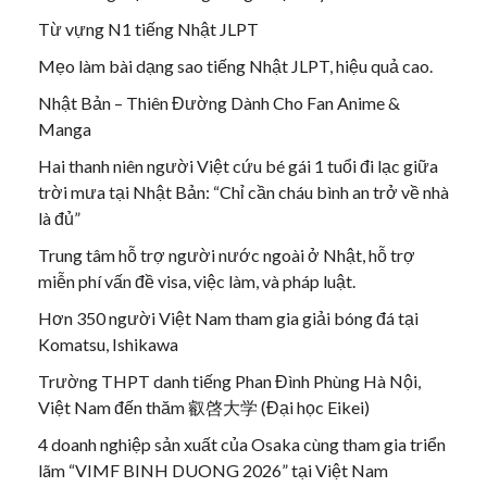
Từ vựng N1 tiếng Nhật JLPT
Mẹo làm bài dạng sao tiếng Nhật JLPT, hiệu quả cao.
Nhật Bản – Thiên Đường Dành Cho Fan Anime &
Manga
Hai thanh niên người Việt cứu bé gái 1 tuổi đi lạc giữa
trời mưa tại Nhật Bản: “Chỉ cần cháu bình an trở về nhà
là đủ”
Trung tâm hỗ trợ người nước ngoài ở Nhật, hỗ trợ
miễn phí vấn đề visa, việc làm, và pháp luật.
Hơn 350 người Việt Nam tham gia giải bóng đá tại
Komatsu, Ishikawa
Trường THPT danh tiếng Phan Đình Phùng Hà Nội,
Việt Nam đến thăm 叡啓大学 (Đại học Eikei)
4 doanh nghiệp sản xuất của Osaka cùng tham gia triển
lãm “VIMF BINH DUONG 2026” tại Việt Nam