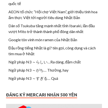
quốc tế
AEON tổ chức “Hội chợ Việt Nam”, giới thiệu tinh hoa
ẩm thực Việt tới người tiêu dùng Nhật Bản
Dân số Tsukuba tăng mạnh nhất tỉnh Ibaraki, lần đầu
vượt Mito trở thành thành phố đông dân nhất
Google tôn vinh món ramen của Nhật Bản
Đậu rồng tiếng Nhật là gì? tên gọi, công dụng và cách
tìm mua ở Nhật
Ngữ pháp N3 ～らしい…Ra dáng, đậm chất
Ngữ pháp N3 ～がち… Thường, hay
Ngữ pháp N3 ～すぎる… Quá
ĐĂNG KÝ MERCARI NHẬN 500 YÊN