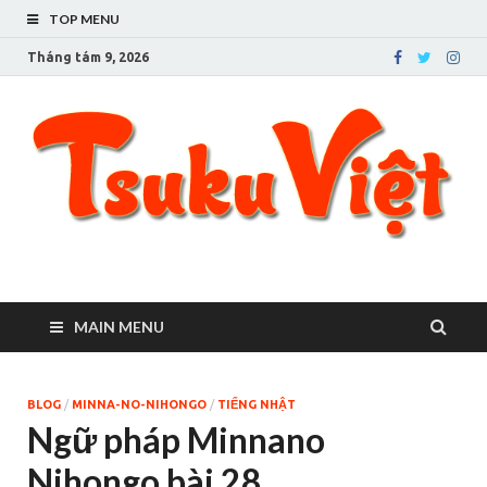
TOP MENU
Tháng tám 9, 2026
Tsuku Việt – Cuộc sống
Người Việt ở Tsukuba
ở thành phố Tsukuba
MAIN MENU
BLOG
/
MINNA-NO-NIHONGO
/
TIẾNG NHẬT
Ngữ pháp Minnano
Nihongo bài 28