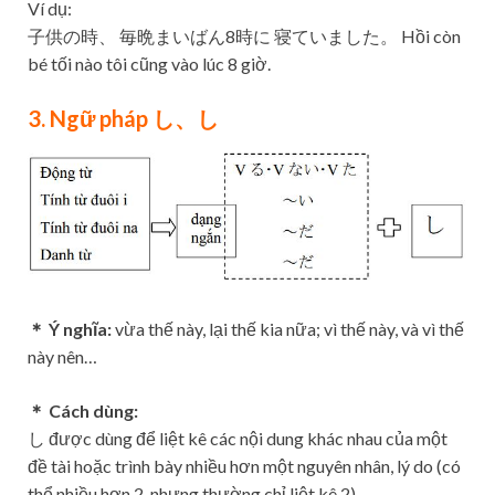
Ví dụ:
子供の時、 毎晩まいばん8時に 寝ていました。 Hồi còn
bé tối nào tôi cũng vào lúc 8 giờ.
3. Ngữ pháp し、し
＊ Ý nghĩa:
vừa thế này, lại thế kia nữa; vì thế này, và vì thế
này nên…
＊ Cách dùng:
し được dùng để liệt kê các nội dung khác nhau của một
đề tài hoặc trình bày nhiều hơn một nguyên nhân, lý do (có
thể nhiều hơn 2, nhưng thường chỉ liệt kê 2)