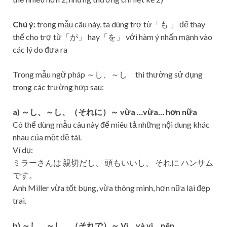
Chú ý:
trong mẫu câu này, ta dùng trợ từ「も 」 để thay
thế cho trợ từ「が」 hay「を」 với hàm ý nhấn mạnh vào
các lý do đưa ra
Trong mẫu ngữ pháp ～し、～し thì thường sử dụng
trong các trường hợp sau:
a) ～し、～し、（それに）～ vừa …vừa… hơn nữa
Có thể dùng mẫu câu này để miêu tả những nội dung khác
nhau của một đề tài.
Ví dụ:
ミラーさんは 親切だし、 頭もいいし、 それに ハンサム
です。
Anh Miller vừa tốt bụng, vừa thông minh, hơn nữa lại đẹp
trai.
b) ～し、～し、（それで）～ Vì… và vì… nên…