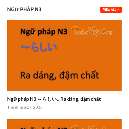
NGỮ PHÁP N3
VIEW ALL
Ngữ pháp N3 ～らしい…Ra dáng, đậm chất
Tháng năm 17, 2025