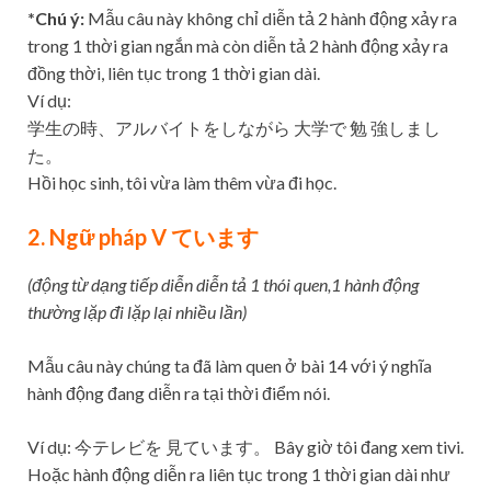
*Chú ý:
Mẫu câu này không chỉ diễn tả 2 hành động xảy ra
trong 1 thời gian ngắn mà còn diễn tả 2 hành động xảy ra
đồng thời, liên tục trong 1 thời gian dài.
Ví dụ:
学生の時、アルバイトをしながら 大学で 勉 強しまし
た。
Hồi học sinh, tôi vừa làm thêm vừa đi học.
2. Ngữ pháp V ています
(động từ dạng tiếp diễn diễn tả 1 thói quen,1 hành động
thường lặp đi lặp lại nhiều lần)
Mẫu câu này chúng ta đã làm quen ở bài 14 với ý nghĩa
hành động đang diễn ra tại thời điểm nói.
Ví dụ: 今テレビを 見ています。 Bây giờ tôi đang xem tivi.
Hoặc hành động diễn ra liên tục trong 1 thời gian dài như