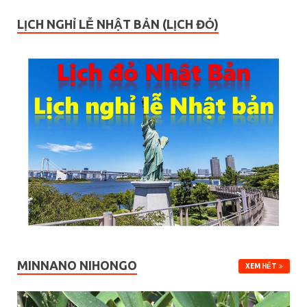
LỊCH NGHỈ LỄ NHẬT BẢN (LỊCH ĐỎ)
MINNANO NIHONGO
XEM HẾT