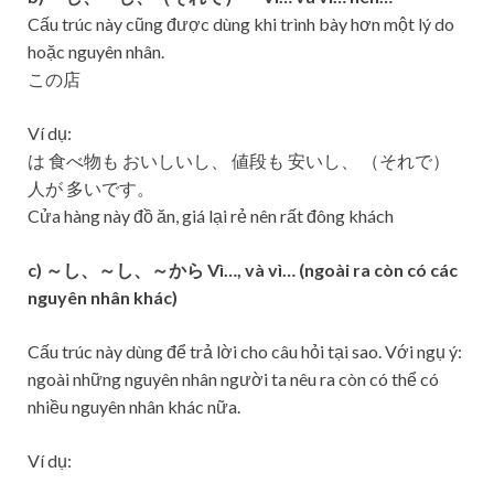
Cấu trúc này cũng được dùng khi trình bày hơn một lý do
hoặc nguyên nhân.
この店
Ví dụ:
は 食べ物も おいしいし、 値段も 安いし、 （それで）
人が 多いです。
Cửa hàng này đồ ăn, giá lại rẻ nên rất đông khách
c) ～し、～し、～から Vì…, và vì… (ngoài ra còn có các
nguyên nhân khác)
Cấu trúc này dùng để trả lời cho câu hỏi tại sao. Với ngụ ý:
ngoài những nguyên nhân người ta nêu ra còn có thể có
nhiều nguyên nhân khác nữa.
Ví dụ: