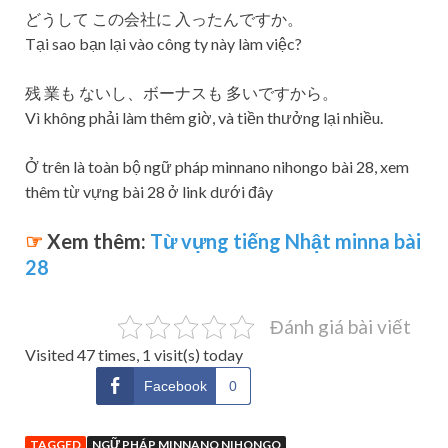
どうして この会社に 入ったんですか。
Tại sao bạn lại vào công ty này làm việc?
残 業も ないし、ボーナスも 多いですから。
Vì không phải làm thêm giờ, và tiền thưởng lại nhiều.
Ở trên là toàn bộ ngữ pháp minnano nihongo bài 28, xem
thêm từ vựng bài 28 ở link dưới đây
☞
Xem thêm:
Từ vựng tiếng Nhật minna bài
28
Đánh giá bài viết
Visited 47 times, 1 visit(s) today
Facebook
0
TAGGED
NGỮ PHÁP MINNANO NIHONGO