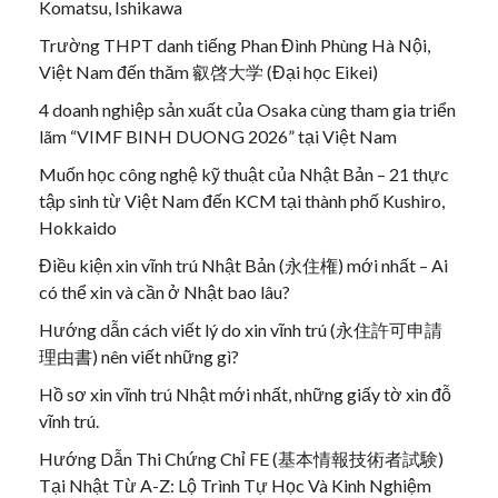
Komatsu, Ishikawa
Trường THPT danh tiếng Phan Đình Phùng Hà Nội,
Việt Nam đến thăm 叡啓大学 (Đại học Eikei)
4 doanh nghiệp sản xuất của Osaka cùng tham gia triển
lãm “VIMF BINH DUONG 2026” tại Việt Nam
Muốn học công nghệ kỹ thuật của Nhật Bản – 21 thực
tập sinh từ Việt Nam đến KCM tại thành phố Kushiro,
Hokkaido
Điều kiện xin vĩnh trú Nhật Bản (永住権) mới nhất – Ai
có thể xin và cần ở Nhật bao lâu?
Hướng dẫn cách viết lý do xin vĩnh trú (永住許可申請
理由書) nên viết những gì?
Hồ sơ xin vĩnh trú Nhật mới nhất, những giấy tờ xin đỗ
vĩnh trú.
Hướng Dẫn Thi Chứng Chỉ FE (基本情報技術者試験)
Tại Nhật Từ A-Z: Lộ Trình Tự Học Và Kinh Nghiệm