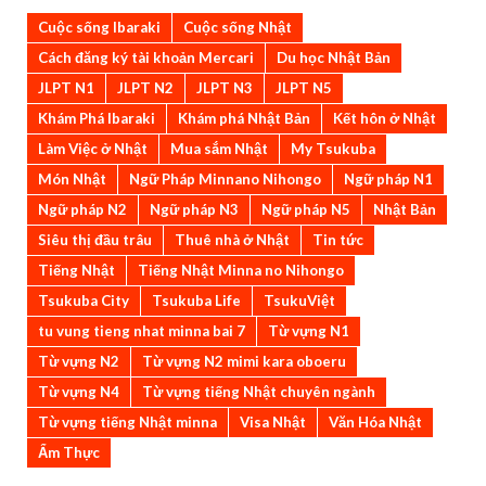
Cuộc sống Ibaraki
Cuộc sống Nhật
Cách đăng ký tài khoản Mercari
Du học Nhật Bản
JLPT N1
JLPT N2
JLPT N3
JLPT N5
Khám Phá Ibaraki
Khám phá Nhật Bản
Kết hôn ở Nhật
Làm Việc ở Nhật
Mua sắm Nhật
My Tsukuba
Món Nhật
Ngữ Pháp Minnano Nihongo
Ngữ pháp N1
Ngữ pháp N2
Ngữ pháp N3
Ngữ pháp N5
Nhật Bản
Siêu thị đầu trâu
Thuê nhà ở Nhật
Tin tức
Tiếng Nhật
Tiếng Nhật Minna no Nihongo
Tsukuba City
Tsukuba Life
TsukuViệt
tu vung tieng nhat minna bai 7
Từ vựng N1
Từ vựng N2
Từ vựng N2 mimi kara oboeru
Từ vựng N4
Từ vựng tiếng Nhật chuyên ngành
Từ vựng tiếng Nhật minna
Visa Nhật
Văn Hóa Nhật
Ẩm Thực