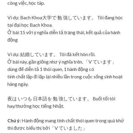
công việc, học tâp.
Ví dụ: Bach Khoa大学で 勉 強しています。 Tôi đang học
tại đại học Bach Khoa.
Ở bài 15 với ý nghĩa diễn tả trạng thái, kết quả của hành
động
Ví dụ: 結婚しています。 Tôi đã kết hôn rồi.
Ở bài này, gần giống như ý nghĩa trên, 「V ています」
dùng để diễn tả 1 thói quen, 1 hành động có
tính chất lặp đi lặp lại nhiều lần trong cuộc sống sinh hoạt
hàng ngày.
夜は いつも 日本語を 勉 強しています。 Buổi tối tôi
hay/thường học tiếng Nhật.
Chú ý:
Hành động mang tính chất thói quen trong quá khứ
thì được biểu thị bởi「V ていました」