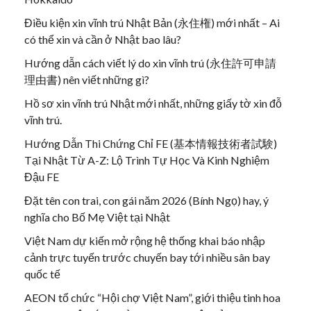
Điều kiện xin vĩnh trú Nhật Bản (永住権) mới nhất – Ai
có thể xin và cần ở Nhật bao lâu?
Hướng dẫn cách viết lý do xin vĩnh trú (永住許可申請
理由書) nên viết những gì?
Hồ sơ xin vĩnh trú Nhật mới nhất, những giấy tờ xin đỗ
vĩnh trú.
Hướng Dẫn Thi Chứng Chỉ FE (基本情報技術者試験)
Tại Nhật Từ A-Z: Lộ Trình Tự Học Và Kinh Nghiệm
Đậu FE
Đặt tên con trai, con gái năm 2026 (Bính Ngọ) hay, ý
nghĩa cho Bố Mẹ Việt tại Nhật
Việt Nam dự kiến mở rộng hệ thống khai báo nhập
cảnh trực tuyến trước chuyến bay tới nhiều sân bay
quốc tế
AEON tổ chức “Hội chợ Việt Nam”, giới thiệu tinh hoa