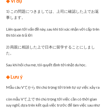
◈ Ví dụ
1) この問題につきましては、上司に確認した上でお返
事します。
Liên quan tới vấn đề này, sau khi tôi xác nhận với cấp trên
thì tôi xin trả lời
2) 両親に相談した上で日本に留学することにしまし
た。
Sau khi hỏi cha mẹ, tôi quyết định tới nhật du học.
◈ Lưu ý
Mẫu câu Vてから thì chú trọng tới trình tự sự việc xảy ra
còn mẫu Vて上で thì chú trọng tới việc cần có thời gian
suy nghĩ, dựa trên kết quả việc trước để làm việc sau như