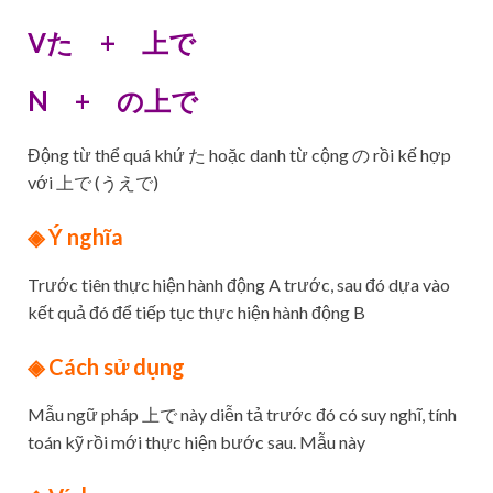
Vた + 上で
N + の上で
Động từ thể quá khứ た hoặc danh từ cộng の rồi kế hợp
với 上で (うえで)
◈ Ý nghĩa
Trước tiên thực hiện hành động A trước, sau đó dựa vào
kết quả đó để tiếp tục thực hiện hành động B
◈ Cách sử dụng
Mẫu ngữ pháp 上で này diễn tả trước đó có suy nghĩ, tính
toán kỹ rồi mới thực hiện bước sau. Mẫu này