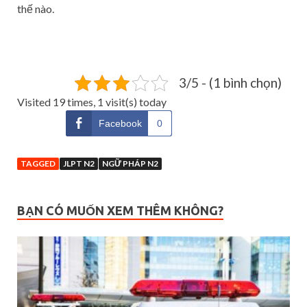
thế nào.
3/5 - (1 bình chọn)
Visited 19 times, 1 visit(s) today
Facebook
0
TAGGED
JLPT N2
NGỮ PHÁP N2
BẠN CÓ MUỐN XEM THÊM KHÔNG?