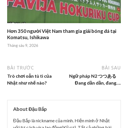
Hơn 350 người Việt Nam tham gia giải bóng đá tại
Komatsu, Ishikawa
Tháng sáu 9, 2026
BÀI TRƯỚC
BÀI SAU
Trò chơi oẳn tù tì của
Ngữ pháp N2 つつある
Nhật như nhế nào?
Đang dần dần, đang….
About Đậu Bắp
Đậu Bắp là nickname của mình. Hiện mình ở Nhật
với tư cách visa lao động(Kỹ sư). Tất cả những bài