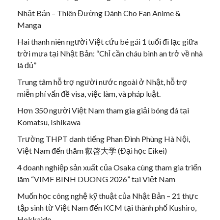
Nhật Bản – Thiên Đường Dành Cho Fan Anime &
Manga
Hai thanh niên người Việt cứu bé gái 1 tuổi đi lạc giữa
trời mưa tại Nhật Bản: “Chỉ cần cháu bình an trở về nhà
là đủ”
Trung tâm hỗ trợ người nước ngoài ở Nhật, hỗ trợ
miễn phí vấn đề visa, việc làm, và pháp luật.
Hơn 350 người Việt Nam tham gia giải bóng đá tại
Komatsu, Ishikawa
Trường THPT danh tiếng Phan Đình Phùng Hà Nội,
Việt Nam đến thăm 叡啓大学 (Đại học Eikei)
4 doanh nghiệp sản xuất của Osaka cùng tham gia triển
lãm “VIMF BINH DUONG 2026” tại Việt Nam
Muốn học công nghệ kỹ thuật của Nhật Bản – 21 thực
tập sinh từ Việt Nam đến KCM tại thành phố Kushiro,
Hokkaido