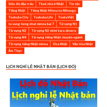
Siêu thị đầu trâu
Thuê nhà ở Nhật
Tin tức
Tiếng Nhật
Tiếng Nhật Minna no Nihongo
Tsukuba City
Tsukuba Life
TsukuViệt
tu vung tieng nhat minna bai 7
Từ vựng N1
Từ vựng N2
Từ vựng N2 mimi kara oboeru
Từ vựng N4
Từ vựng tiếng Nhật chuyên ngành
Từ vựng tiếng Nhật minna
Visa Nhật
Văn Hóa Nhật
Ẩm Thực
LỊCH NGHỈ LỄ NHẬT BẢN (LỊCH ĐỎ)