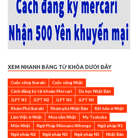
XEM NHANH BẰNG TỪ KHÓA DƯỚI ĐÂY
Cuộc sống Ibaraki
Cuộc sống Nhật
Cách đăng ký tài khoản Mercari
Du học Nhật Bản
JLPT N1
JLPT N2
JLPT N3
JLPT N5
Khám Phá Ibaraki
Khám phá Nhật Bản
Kết hôn ở Nhật
Làm Việc ở Nhật
Mua sắm Nhật
My Tsukuba
Món Nhật
Ngữ Pháp Minnano Nihongo
Ngữ pháp N1
Ngữ pháp N2
Ngữ pháp N3
Ngữ pháp N5
Nhật Bản