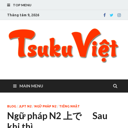
TOP MENU
Tháng tám 9, 2026
Tsuku Việt – Cuộc sống
Người Việt ở Tsukuba
ở thành phố Tsukuba
MAIN MENU
BLOG
/
JLPT N2
/
NGỮ PHÁP N2
/
TIẾNG NHẬT
Ngữ pháp N2 上で Sau
khi thì..