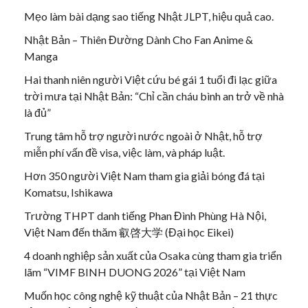
Mẹo làm bài dạng sao tiếng Nhật JLPT, hiệu quả cao.
Nhật Bản – Thiên Đường Dành Cho Fan Anime &
Manga
Hai thanh niên người Việt cứu bé gái 1 tuổi đi lạc giữa
trời mưa tại Nhật Bản: “Chỉ cần cháu bình an trở về nhà
là đủ”
Trung tâm hỗ trợ người nước ngoài ở Nhật, hỗ trợ
miễn phí vấn đề visa, việc làm, và pháp luật.
Hơn 350 người Việt Nam tham gia giải bóng đá tại
Komatsu, Ishikawa
Trường THPT danh tiếng Phan Đình Phùng Hà Nội,
Việt Nam đến thăm 叡啓大学 (Đại học Eikei)
4 doanh nghiệp sản xuất của Osaka cùng tham gia triển
lãm “VIMF BINH DUONG 2026” tại Việt Nam
Muốn học công nghệ kỹ thuật của Nhật Bản – 21 thực