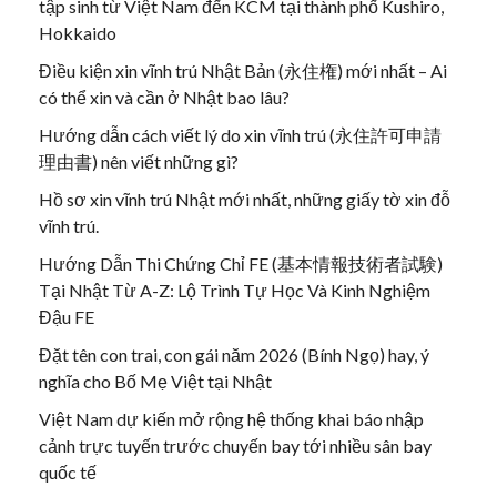
tập sinh từ Việt Nam đến KCM tại thành phố Kushiro,
Hokkaido
Điều kiện xin vĩnh trú Nhật Bản (永住権) mới nhất – Ai
có thể xin và cần ở Nhật bao lâu?
Hướng dẫn cách viết lý do xin vĩnh trú (永住許可申請
理由書) nên viết những gì?
Hồ sơ xin vĩnh trú Nhật mới nhất, những giấy tờ xin đỗ
vĩnh trú.
Hướng Dẫn Thi Chứng Chỉ FE (基本情報技術者試験)
Tại Nhật Từ A-Z: Lộ Trình Tự Học Và Kinh Nghiệm
Đậu FE
Đặt tên con trai, con gái năm 2026 (Bính Ngọ) hay, ý
nghĩa cho Bố Mẹ Việt tại Nhật
Việt Nam dự kiến mở rộng hệ thống khai báo nhập
cảnh trực tuyến trước chuyến bay tới nhiều sân bay
quốc tế