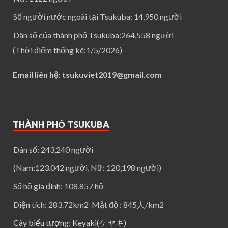
Số người nước ngoài tại Tsukuba: 14,950 người
Dân số của thành phố Tsukuba:264,558 người
(Thời điểm thống kê:1/5/2026)
Email liên hệ: tsukuviet2019@gmail.com
THÀNH PHỐ TSUKUBA
Dân số:
243,240
người
(Nam:123,042 người, Nữ: 120,198 người)
Số hộ gia đình: 108,857 hộ
Diện tích: 283.72km2 Mật độ : 845人/km2
Cây biểu tượng: Keyaki(ケヤキ)