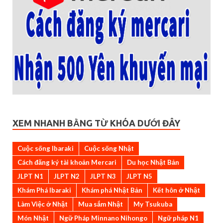
XEM NHANH BẰNG TỪ KHÓA DƯỚI ĐÂY
Cuộc sống Ibaraki
Cuộc sống Nhật
Cách đăng ký tài khoản Mercari
Du học Nhật Bản
JLPT N1
JLPT N2
JLPT N3
JLPT N5
Khám Phá Ibaraki
Khám phá Nhật Bản
Kết hôn ở Nhật
Làm Việc ở Nhật
Mua sắm Nhật
My Tsukuba
Món Nhật
Ngữ Pháp Minnano Nihongo
Ngữ pháp N1