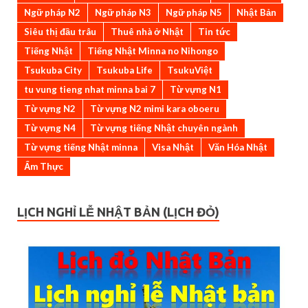
Ngữ pháp N2
Ngữ pháp N3
Ngữ pháp N5
Nhật Bản
Siêu thị đầu trâu
Thuê nhà ở Nhật
Tin tức
Tiếng Nhật
Tiếng Nhật Minna no Nihongo
Tsukuba City
Tsukuba Life
TsukuViệt
tu vung tieng nhat minna bai 7
Từ vựng N1
Từ vựng N2
Từ vựng N2 mimi kara oboeru
Từ vựng N4
Từ vựng tiếng Nhật chuyên ngành
Từ vựng tiếng Nhật minna
Visa Nhật
Văn Hóa Nhật
Ẩm Thực
LỊCH NGHỈ LỄ NHẬT BẢN (LỊCH ĐỎ)