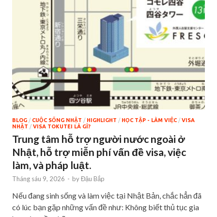
BLOG
/
CUỘC SỐNG NHẬT
/
HIGHLIGHT
/
HỌC TẬP - LÀM VIỆC
/
VISA
NHẬT
/
VISA TOKUTEI LÀ GÌ?
Trung tâm hỗ trợ người nước ngoài ở
Nhật, hỗ trợ miễn phí vấn đề visa, việc
làm, và pháp luật.
Tháng sáu 9, 2026
-
by
Đậu Bắp
Nếu đang sinh sống và làm việc tại Nhật Bản, chắc hẳn đã
có lúc bạn gặp những vấn đề như: Không biết thủ tục gia