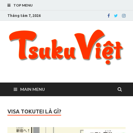
TOP MENU
Tháng tám 7, 2026
Tsuku Việt – Cuộc sống
Người Việt ở Tsukuba
ở thành phố Tsukuba
MAIN MENU
VISA TOKUTEI LÀ GÌ?