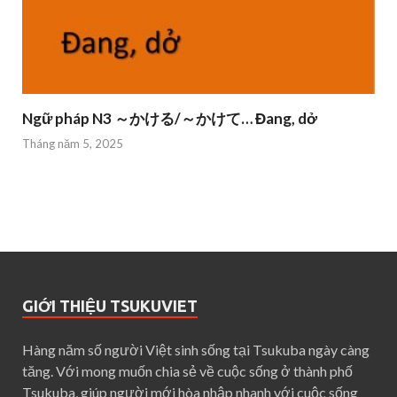
Ngữ pháp N3 ～かける/～かけて… Đang, dở
Tháng năm 5, 2025
GIỚI THIỆU TSUKUVIET
Hàng năm số người Việt sinh sống tại Tsukuba ngày càng
tăng. Với mong muốn chia sẻ về cuộc sống ở thành phố
Tsukuba, giúp người mới hòa nhập nhanh với cuộc sống