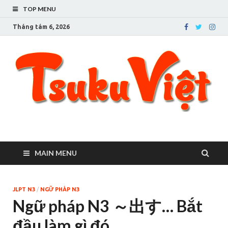
TOP MENU
Tháng tám 6, 2026
Tsuku Việt – Cuộc sống
Người Việt ở Tsukuba
ở thành phố Tsukuba
MAIN MENU
JLPT N3
/
NGỮ PHÁP N3
Ngữ pháp N3 ～出す… Bắt
đầu làm gì đó