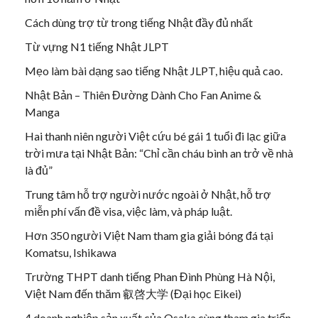
Cách dùng trợ từ trong tiếng Nhật đầy đủ nhất
Từ vựng N1 tiếng Nhật JLPT
Mẹo làm bài dạng sao tiếng Nhật JLPT, hiệu quả cao.
Nhật Bản – Thiên Đường Dành Cho Fan Anime &
Manga
Hai thanh niên người Việt cứu bé gái 1 tuổi đi lạc giữa
trời mưa tại Nhật Bản: “Chỉ cần cháu bình an trở về nhà
là đủ”
Trung tâm hỗ trợ người nước ngoài ở Nhật, hỗ trợ
miễn phí vấn đề visa, việc làm, và pháp luật.
Hơn 350 người Việt Nam tham gia giải bóng đá tại
Komatsu, Ishikawa
Trường THPT danh tiếng Phan Đình Phùng Hà Nội,
Việt Nam đến thăm 叡啓大学 (Đại học Eikei)
4 doanh nghiệp sản xuất của Osaka cùng tham gia triển