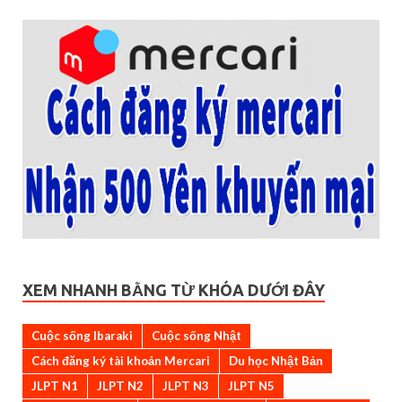
XEM NHANH BẰNG TỪ KHÓA DƯỚI ĐÂY
Cuộc sống Ibaraki
Cuộc sống Nhật
Cách đăng ký tài khoản Mercari
Du học Nhật Bản
JLPT N1
JLPT N2
JLPT N3
JLPT N5