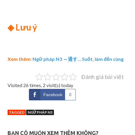
◈
Lưu ý
Xem thêm:
Ngữ pháp N3 ～通す… Suốt, làm đến cùng
Đánh giá bài viết
Visited 26 times, 2 visit(s) today
Facebook
0
TAGGED
NGỮ PHÁP N3
BẠN CÓ MUỐN XEM THÊM KHÔNG?