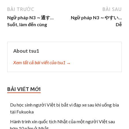
BÀI TRƯỚC
BÀI SAU
Ngữ pháp N3 ～通す…
Ngữ pháp N3 ～やすい…
Suốt, làm đến cùng
Dễ
About tsu1
Xem tất cả bài viết của tsu1 →
BÀI VIẾT MỚI
Du học sinh người Việt bị bắt vì đạp xe sau khi uống bia
tại Fukuoka
Hành trình xin quốc tịch Nhật của một người Việt sau
hơn 10 năm ở Nhật