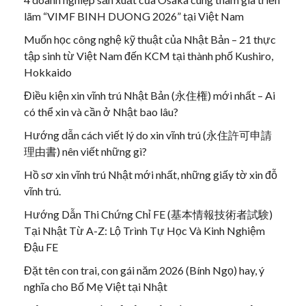
lãm “VIMF BINH DUONG 2026” tại Việt Nam
Muốn học công nghệ kỹ thuật của Nhật Bản – 21 thực
tập sinh từ Việt Nam đến KCM tại thành phố Kushiro,
Hokkaido
Điều kiện xin vĩnh trú Nhật Bản (永住権) mới nhất – Ai
có thể xin và cần ở Nhật bao lâu?
Hướng dẫn cách viết lý do xin vĩnh trú (永住許可申請
理由書) nên viết những gì?
Hồ sơ xin vĩnh trú Nhật mới nhất, những giấy tờ xin đỗ
vĩnh trú.
Hướng Dẫn Thi Chứng Chỉ FE (基本情報技術者試験)
Tại Nhật Từ A-Z: Lộ Trình Tự Học Và Kinh Nghiệm
Đậu FE
Đặt tên con trai, con gái năm 2026 (Bính Ngọ) hay, ý
nghĩa cho Bố Mẹ Việt tại Nhật