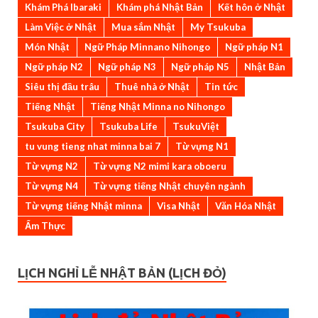
Khám Phá Ibaraki
Khám phá Nhật Bản
Kết hôn ở Nhật
Làm Việc ở Nhật
Mua sắm Nhật
My Tsukuba
Món Nhật
Ngữ Pháp Minnano Nihongo
Ngữ pháp N1
Ngữ pháp N2
Ngữ pháp N3
Ngữ pháp N5
Nhật Bản
Siêu thị đầu trâu
Thuê nhà ở Nhật
Tin tức
Tiếng Nhật
Tiếng Nhật Minna no Nihongo
Tsukuba City
Tsukuba Life
TsukuViệt
tu vung tieng nhat minna bai 7
Từ vựng N1
Từ vựng N2
Từ vựng N2 mimi kara oboeru
Từ vựng N4
Từ vựng tiếng Nhật chuyên ngành
Từ vựng tiếng Nhật minna
Visa Nhật
Văn Hóa Nhật
Ẩm Thực
LỊCH NGHỈ LỄ NHẬT BẢN (LỊCH ĐỎ)