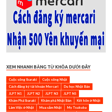
XEM NHANH BẰNG TỪ KHÓA DƯỚI ĐÂY
Cuộc sống Ibaraki
Cuộc sống Nhật
Cách đăng ký tài khoản Mercari
Du học Nhật Bản
JLPT N1
JLPT N2
JLPT N3
JLPT N5
Khám Phá Ibaraki
Khám phá Nhật Bản
Kết hôn ở Nhật
Làm Việc ở Nhật
Mua sắm Nhật
My Tsukuba