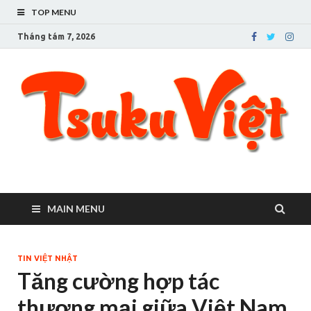
TOP MENU
Tháng tám 7, 2026
Tsuku Việt – Cuộc sống
Người Việt ở Tsukuba
ở thành phố Tsukuba
MAIN MENU
TIN VIỆT NHẬT
Tăng cường hợp tác
thương mại giữa Việt Nam