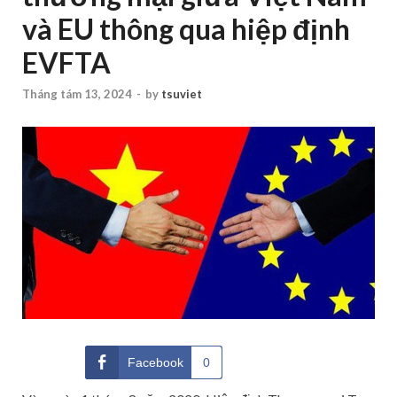
và EU thông qua hiệp định
EVFTA
Tháng tám 13, 2024
-
by
tsuviet
Facebook
0