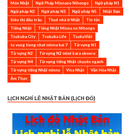
Món Nhật
Ngữ Pháp Minnano Nihongo
Ngữ pháp N1
Ngữ pháp N2
Ngữ pháp N3
Ngữ pháp N5
Nhật Bản
Siêu thị đầu trâu
Thuê nhà ở Nhật
Tin tức
Tiếng Nhật
Tiếng Nhật Minna no Nihongo
Tsukuba City
Tsukuba Life
TsukuViệt
tu vung tieng nhat minna bai 7
Từ vựng N1
Từ vựng N2
Từ vựng N2 mimi kara oboeru
Từ vựng N4
Từ vựng tiếng Nhật chuyên ngành
Từ vựng tiếng Nhật minna
Visa Nhật
Văn Hóa Nhật
Ẩm Thực
LỊCH NGHỈ LỄ NHẬT BẢN (LỊCH ĐỎ)