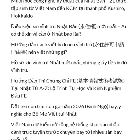
Muốn học công nghệ kỹ thuật của Nhật Bản – 21 thực
tập sinh từ Việt Nam đến KCM tại thành phố Kushiro,
Hokkaido
Điều kiện xin vĩnh trú Nhật Bản (永住権) mới nhất – Ai
có thể xin và cần ở Nhật bao lâu?
Hướng dẫn cách viết lý do xin vĩnh trú (永住許可申請
理由書) nên viết những gì?
Hồ sơ xin vĩnh trú Nhật mới nhất, những giấy tờ xin đỗ
vĩnh trú.
Hướng Dẫn Thi Chứng Chỉ FE (基本情報技術者試験)
Tại Nhật Từ A-Z: Lộ Trình Tự Học Và Kinh Nghiệm
Đậu FE
Đặt tên con trai, con gái năm 2026 (Bính Ngọ) hay, ý
nghĩa cho Bố Mẹ Việt tại Nhật
Việt Nam dự kiến mở rộng hệ thống khai báo nhập
cảnh trực tuyến trước chuyến bay tới nhiều sân bay
quốc tế