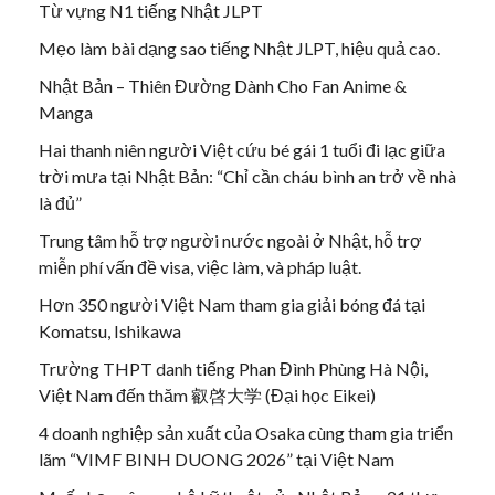
Từ vựng N1 tiếng Nhật JLPT
Mẹo làm bài dạng sao tiếng Nhật JLPT, hiệu quả cao.
Nhật Bản – Thiên Đường Dành Cho Fan Anime &
Manga
Hai thanh niên người Việt cứu bé gái 1 tuổi đi lạc giữa
trời mưa tại Nhật Bản: “Chỉ cần cháu bình an trở về nhà
là đủ”
Trung tâm hỗ trợ người nước ngoài ở Nhật, hỗ trợ
miễn phí vấn đề visa, việc làm, và pháp luật.
Hơn 350 người Việt Nam tham gia giải bóng đá tại
Komatsu, Ishikawa
Trường THPT danh tiếng Phan Đình Phùng Hà Nội,
Việt Nam đến thăm 叡啓大学 (Đại học Eikei)
4 doanh nghiệp sản xuất của Osaka cùng tham gia triển
lãm “VIMF BINH DUONG 2026” tại Việt Nam