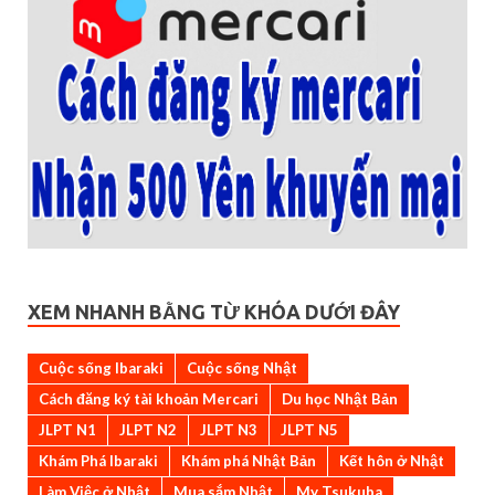
XEM NHANH BẰNG TỪ KHÓA DƯỚI ĐÂY
Cuộc sống Ibaraki
Cuộc sống Nhật
Cách đăng ký tài khoản Mercari
Du học Nhật Bản
JLPT N1
JLPT N2
JLPT N3
JLPT N5
Khám Phá Ibaraki
Khám phá Nhật Bản
Kết hôn ở Nhật
Làm Việc ở Nhật
Mua sắm Nhật
My Tsukuba