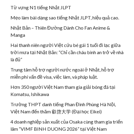
Từ vựng N1 tiếng Nhật JLPT
Mẹo làm bài dạng sao tiếng Nhật JLPT, hiệu quả cao.
Nhật Bản – Thiên Đường Dành Cho Fan Anime &
Manga
Hai thanh niên người Việt cứu bé gái 1 tuổi đi lạc giữa
trời mưa tại Nhật Bản: “Chỉ cần cháu bình an trở về nhà
là đủ”
Trung tâm hỗ trợ người nước ngoài ở Nhật, hỗ trợ
miễn phí vấn đề visa, việc làm, và pháp luật.
Hơn 350 người Việt Nam tham gia giải bóng đá tại
Komatsu, Ishikawa
Trường THPT danh tiếng Phan Đình Phùng Hà Nội,
Việt Nam đến thăm 叡啓大学 (Đại học Eikei)
4 doanh nghiệp sản xuất của Osaka cùng tham gia triển
lãm “VIMF BINH DUONG 2026” tại Việt Nam