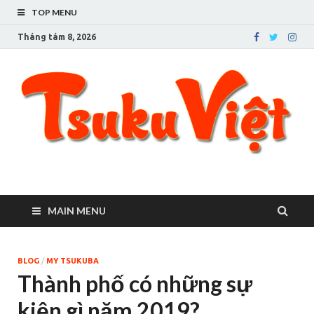
TOP MENU
Tháng tám 8, 2026
Tsuku Việt – Cuộc sống
Người Việt ở Tsukuba
ở thành phố Tsukuba
MAIN MENU
BLOG
/
MY TSUKUBA
Thành phố có những sự
kiện gì năm 2019?