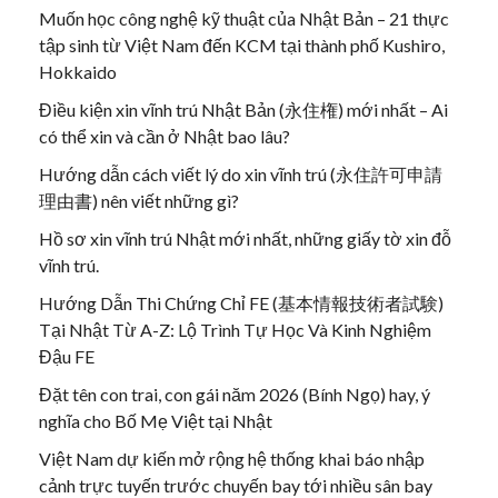
Muốn học công nghệ kỹ thuật của Nhật Bản – 21 thực
tập sinh từ Việt Nam đến KCM tại thành phố Kushiro,
Hokkaido
Điều kiện xin vĩnh trú Nhật Bản (永住権) mới nhất – Ai
có thể xin và cần ở Nhật bao lâu?
Hướng dẫn cách viết lý do xin vĩnh trú (永住許可申請
理由書) nên viết những gì?
Hồ sơ xin vĩnh trú Nhật mới nhất, những giấy tờ xin đỗ
vĩnh trú.
Hướng Dẫn Thi Chứng Chỉ FE (基本情報技術者試験)
Tại Nhật Từ A-Z: Lộ Trình Tự Học Và Kinh Nghiệm
Đậu FE
Đặt tên con trai, con gái năm 2026 (Bính Ngọ) hay, ý
nghĩa cho Bố Mẹ Việt tại Nhật
Việt Nam dự kiến mở rộng hệ thống khai báo nhập
cảnh trực tuyến trước chuyến bay tới nhiều sân bay