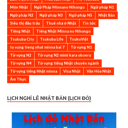
Món Nhật
Ngữ Pháp Minnano Nihongo
Ngữ pháp N1
Ngữ pháp N2
Ngữ pháp N3
Ngữ pháp N5
Nhật Bản
Siêu thị đầu trâu
Thuê nhà ở Nhật
Tin tức
Tiếng Nhật
Tiếng Nhật Minna no Nihongo
Tsukuba City
Tsukuba Life
TsukuViệt
tu vung tieng nhat minna bai 7
Từ vựng N1
Từ vựng N2
Từ vựng N2 mimi kara oboeru
Từ vựng N4
Từ vựng tiếng Nhật chuyên ngành
Từ vựng tiếng Nhật minna
Visa Nhật
Văn Hóa Nhật
Ẩm Thực
LỊCH NGHỈ LỄ NHẬT BẢN (LỊCH ĐỎ)