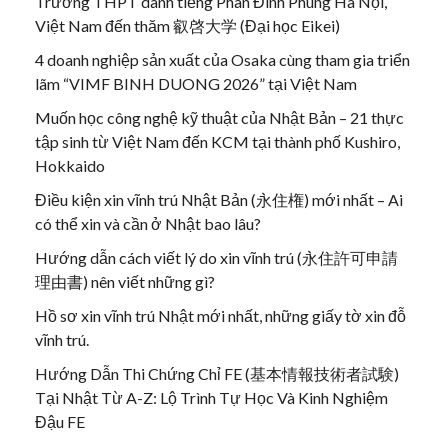
Trường THPT danh tiếng Phan Đình Phùng Hà Nội,
Việt Nam đến thăm 叡啓大学 (Đại học Eikei)
4 doanh nghiệp sản xuất của Osaka cùng tham gia triển
lãm “VIMF BINH DUONG 2026” tại Việt Nam
Muốn học công nghệ kỹ thuật của Nhật Bản – 21 thực
tập sinh từ Việt Nam đến KCM tại thành phố Kushiro,
Hokkaido
Điều kiện xin vĩnh trú Nhật Bản (永住権) mới nhất – Ai
có thể xin và cần ở Nhật bao lâu?
Hướng dẫn cách viết lý do xin vĩnh trú (永住許可申請
理由書) nên viết những gì?
Hồ sơ xin vĩnh trú Nhật mới nhất, những giấy tờ xin đỗ
vĩnh trú.
Hướng Dẫn Thi Chứng Chỉ FE (基本情報技術者試験)
Tại Nhật Từ A-Z: Lộ Trình Tự Học Và Kinh Nghiệm
Đậu FE