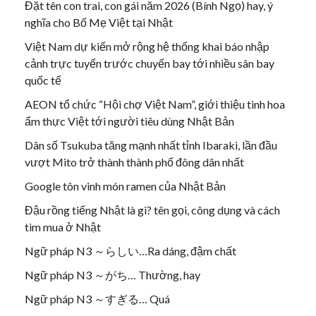
Đặt tên con trai, con gái năm 2026 (Bính Ngọ) hay, ý
nghĩa cho Bố Mẹ Việt tại Nhật
Việt Nam dự kiến mở rộng hệ thống khai báo nhập
cảnh trực tuyến trước chuyến bay tới nhiều sân bay
quốc tế
AEON tổ chức “Hội chợ Việt Nam”, giới thiệu tinh hoa
ẩm thực Việt tới người tiêu dùng Nhật Bản
Dân số Tsukuba tăng mạnh nhất tỉnh Ibaraki, lần đầu
vượt Mito trở thành thành phố đông dân nhất
Google tôn vinh món ramen của Nhật Bản
Đậu rồng tiếng Nhật là gì? tên gọi, công dụng và cách
tìm mua ở Nhật
Ngữ pháp N3 ～らしい…Ra dáng, đậm chất
Ngữ pháp N3 ～がち… Thường, hay
Ngữ pháp N3 ～すぎる… Quá