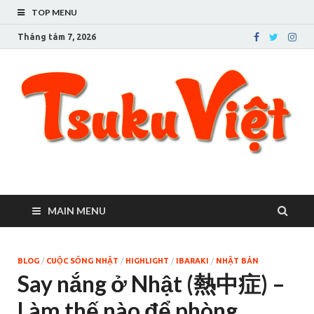
TOP MENU
Tháng tám 7, 2026
Tsuku Việt – Cuộc sống
Người Việt ở Tsukuba
ở thành phố Tsukuba
MAIN MENU
BLOG
/
CUỘC SỐNG NHẬT
/
HIGHLIGHT
/
IBARAKI
/
NHẬT BẢN
Say nắng ở Nhật (熱中症) –
Làm thế nào để phòng