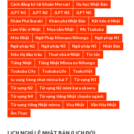
Cách đăng ký tài khoản Mercari
Du học Nhật Bản
JLPT N1
JLPT N2
JLPT N3
JLPT N5
Khám Phá Ibaraki
Khám phá Nhật Bản
Kết hôn ở Nhật
Làm Việc ở Nhật
Mua sắm Nhật
My Tsukuba
Món Nhật
Ngữ Pháp Minnano Nihongo
Ngữ pháp N1
Ngữ pháp N2
Ngữ pháp N3
Ngữ pháp N5
Nhật Bản
Siêu thị đầu trâu
Thuê nhà ở Nhật
Tin tức
Tiếng Nhật
Tiếng Nhật Minna no Nihongo
Tsukuba City
Tsukuba Life
TsukuViệt
tu vung tieng nhat minna bai 7
Từ vựng N1
Từ vựng N2
Từ vựng N2 mimi kara oboeru
Từ vựng N4
Từ vựng tiếng Nhật chuyên ngành
Từ vựng tiếng Nhật minna
Visa Nhật
Văn Hóa Nhật
Ẩm Thực
LỊCH NGHỈ LỄ NHẬT BẢN (LỊCH ĐỎ)