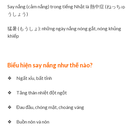
Say nắng (cảm nắng) trong tiếng Nhật là 熱中症 (ねっちゅ
うしょう)
猛暑 (もうしょ): những ngày nắng nóng gắt, nóng khủng
khiếp
Biểu hiện say nắng như thế nào?
❖ Ngất xỉu, bất tỉnh
❖ Tăng thân nhiệt đột ngột
❖ Đau đầu, chóng mặt, choáng váng
❖ Buồn nôn và nôn