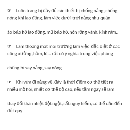
☞
Luôn trang bị đầy đủ các thiết bị chống nắng, chống
nóng khi lao động, làm việc dưới trời nắng như quần
áo bảo hộ lao động, mũ bảo hộ, nón rộng vành, kính râm…
☞
Làm thoáng mát môi trường làm việc, đặc biệt ở các
công xưởng, hầm, lò… rất có ý nghĩa trong việc phòng
chống bị say nắng, say nóng.
☞
Khi vừa đi nắng về, đây là thời điểm cơ thể tiết ra
nhiều mồ hôi, nhiệt cơ thể độ cao, nếu tắm ngay sẽ làm
thay đổi thân nhiệt đột ngột, rất nguy hiểm, có thể dẫn đến
đột quỵ.